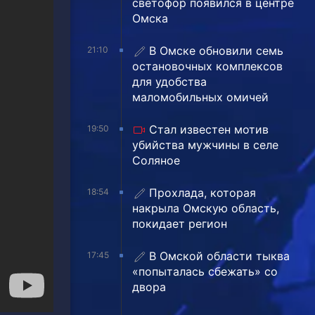
светофор появился в центре
Омска
В Омске обновили семь
21:10
остановочных комплексов
для удобства
маломобильных омичей
Стал известен мотив
19:50
убийства мужчины в селе
Соляное
Прохлада, которая
18:54
накрыла Омскую область,
покидает регион
В Омской области тыква
17:45
«попыталась сбежать» со
двора