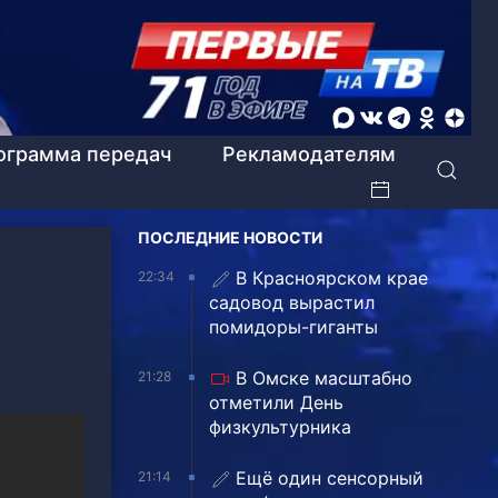
ограмма передач
Рекламодателям
ПОСЛЕДНИЕ НОВОСТИ
В Красноярском крае
22:34
садовод вырастил
помидоры-гиганты
В Омске масштабно
21:28
отметили День
физкультурника
Ещё один сенсорный
21:14