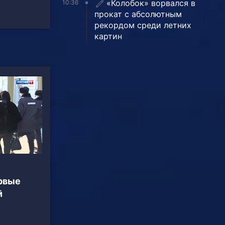
«Колобок» ворвался в
10:36
прокат с абсолютным
рекордом среди летних
картин
ервые
й