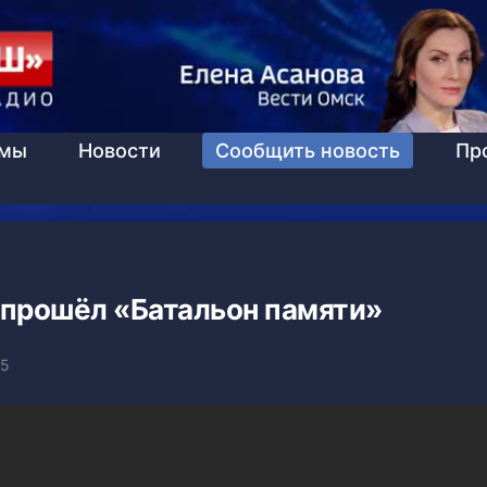
ммы
Новости
Сообщить новость
Пр
 прошёл «Батальон памяти»
15