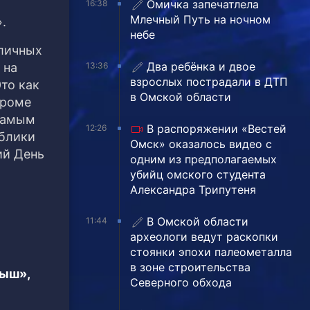
Омичка запечатлела
16:38
Млечный Путь на ночном
.
небе
зличных
Два ребёнка и двое
13:36
 на
взрослых пострадали в ДТП
то как
в Омской области
Кроме
 Самым
В распоряжении «Вестей
12:26
ублики
Омск» оказалось видео с
ий День
одним из предполагаемых
убийц омского студента
Александра Трипутеня
В Омской области
11:44
археологи ведут раскопки
стоянки эпохи палеометалла
в зоне строительства
тыш»,
Северного обхода