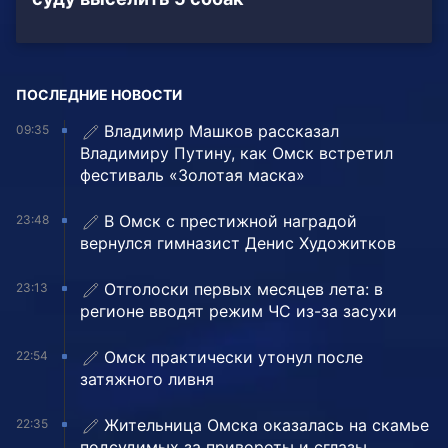
ПОСЛЕДНИЕ НОВОСТИ
Владимир Машков рассказал
09:35
Владимиру Путину, как Омск встретил
фестиваль «Золотая маска»
В Омск с престижной наградой
23:48
вернулся гимназист Денис Художитков
Отголоски первых месяцев лета: в
23:13
регионе вводят режим ЧС из-за засухи
Омск практически утонул после
22:54
затяжного ливня
Жительница Омска оказалась на скамье
22:35
подсудимых за привороты и сглазы