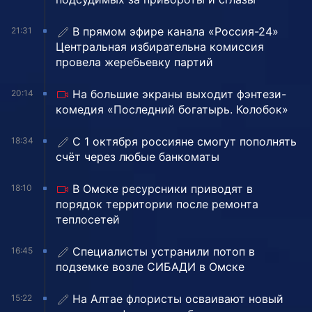
В прямом эфире канала «Россия-24»
21:31
Центральная избирательна комиссия
провела жеребьевку партий
На большие экраны выходит фэнтези-
20:14
комедия «Последний богатырь. Колобок»
С 1 октября россияне смогут пополнять
18:34
счёт через любые банкоматы
В Омске ресурсники приводят в
18:10
порядок территории после ремонта
теплосетей
Специалисты устранили потоп в
16:45
подземке возле СИБАДИ в Омске
На Алтае флористы осваивают новый
15:22