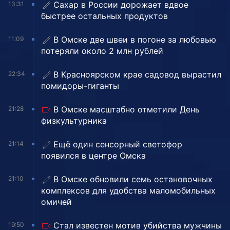
Сахар в России дорожает вдвое
13:31
быстрее остальных продуктов
В Омске две швеи в погоне за любовью
11:09
потеряли около 2 млн рублей
В Красноярском крае садовод вырастил
22:34
помидоры-гиганты
В Омске масштабно отметили День
21:28
физкультурника
Ещё один сенсорный светофор
21:14
появился в центре Омска
В Омске обновили семь остановочных
21:10
комплексов для удобства маломобильных
омичей
Стал известен мотив убийства мужчины
19:50