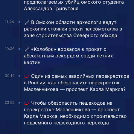
предполагаемых убийц омского студента
Александра Трипутеня
В Омской области археологи ведут
11:44
раскопки стоянки эпохи палеометалла в
зоне строительства Северного обхода
«Колобок» ворвался в прокат с
10:36
абсолютным рекордом среди летних
картин
Один из самых аварийных перекрестков
00:14
в России: как обезопасить перекресток
Масленникова — проспект Карла Маркса?
Чтобы обезопасить пешеходов на
23:59
перекрестке Масленникова — проспект
Карла Маркса, необходимо строительство
подземного пешеходного перехода