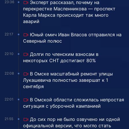
Эксперт рассказал, почему на
23:36
перекрестке Масленникова — проспект
Карла Маркса происходит так много
аварий
Юный омич Иван Власов отправился на
22:17
Северный полюс
Долги по членским взносам в
22:10
некоторых СНТ достигают 80%
В Омске масштабный ремонт улицы
22:08
Лукашевича полностью завершат к 1
сентября
В Омской области сложилась непростая
22:01
ситуация с уборочной кампанией
До сих пор не было озвучено ни одной
21:55
официальной версии, что могло стать