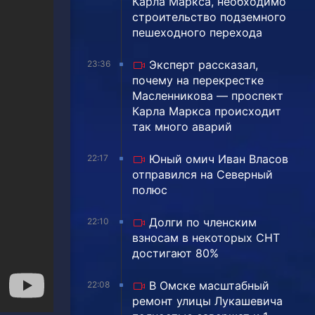
Карла Маркса, необходимо
строительство подземного
пешеходного перехода
Эксперт рассказал,
23:36
почему на перекрестке
Масленникова — проспект
Карла Маркса происходит
так много аварий
Юный омич Иван Власов
22:17
отправился на Северный
полюс
Долги по членским
22:10
взносам в некоторых СНТ
достигают 80%
В Омске масштабный
22:08
ремонт улицы Лукашевича