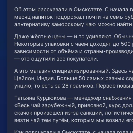
Об этом рассказали в Омскстате. С начала г
месяц напиток подорожал почти на семь ру
альтернативу заморскому чаю можно найти 
Даже жёлтые цены — и то удивляют. Обычны
Некоторые упаковки с чаем доходят до 500 
зависимости от объёма и страны-производит
— это ощутили все покупатели.
А это магазин специализированный. Здесь ч
Цейлон, Индия. Больше 50 самых разных сор
унцию, то есть за 28 граммов. Первое пов
Татьяна Курдюкова — менеджер снабжения 
«Весь чай зарубежный, привозной, курс до
скачок произошёл из-за санкций, логистич
везти чай тем путём, которым мы возили ег
Как подсчитали в Омскстате, с начала года 