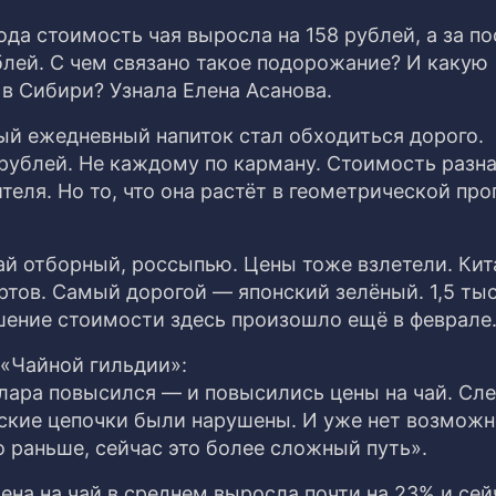
ода стоимость чая выросла на 158 рублей, а за п
блей. С чем связано такое подорожание? И какую
в Сибири? Узнала Елена Асанова.
й ежедневный напиток стал обходиться дорого.
рублей. Не каждому по карману. Стоимость разн
еля. Но то, что она растёт в геометрической про
ай отборный, россыпью. Цены тоже взлетели. Кит
тов. Самый дорогой — японский зелёный. 1,5 тыс
ышение стоимости здесь произошло ещё в феврале
«Чайной гильдии»:
ллара повысился — и повысились цены на чай. С
еские цепочки были нарушены. И уже нет возмож
о раньше, сейчас это более сложный путь».
цена на чай в среднем выросла почти на 23% и сей