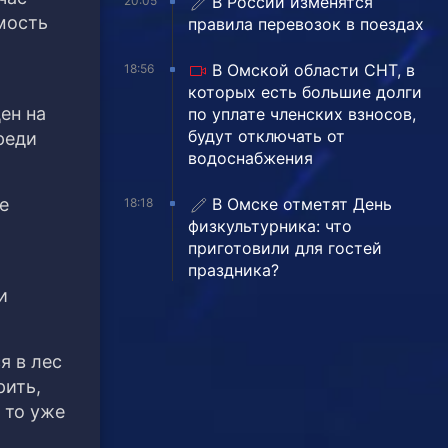
В России изменятся
20:05
мость
правила перевозок в поездах
В Омской области СНТ, в
18:56
которых есть большие долги
ен на
по уплате членских взносов,
будут отключать от
реди
водоснабжения
В Омске отметят День
е
18:18
физкультурника: что
приготовили для гостей
праздника?
и
я в лес
рить,
 то уже