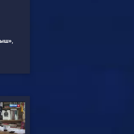
тыш»,