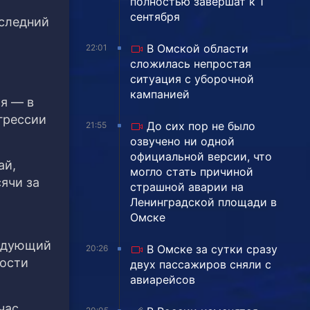
полностью завершат к 1
сентября
оследний
В Омской области
22:01
сложилась непростая
ситуация с уборочной
кампанией
ая — в
грессии
До сих пор не было
21:55
озвучено ни одной
официальной версии, что
ай,
могло стать причиной
ячи за
страшной аварии на
.
Ленинградской площади в
Омске
ледующий
В Омске за сутки сразу
20:26
ности
двух пассажиров сняли с
авиарейсов
час