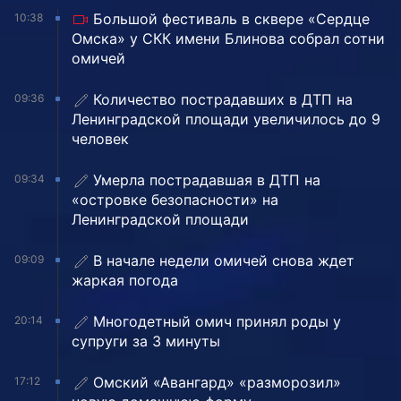
Большой фестиваль в сквере «Сердце
10:38
Омска» у СКК имени Блинова собрал сотни
омичей
Количество пострадавших в ДТП на
09:36
Ленинградской площади увеличилось до 9
человек
Умерла пострадавшая в ДТП на
09:34
«островке безопасности» на
Ленинградской площади
В начале недели омичей снова ждет
09:09
жаркая погода
Многодетный омич принял роды у
20:14
супруги за 3 минуты
Омский «Авангард» «разморозил»
17:12