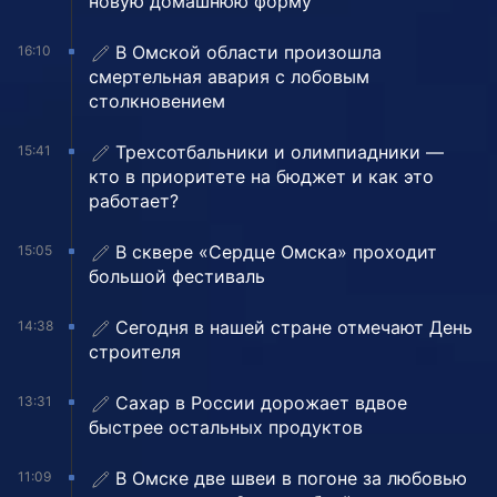
новую домашнюю форму
В Омской области произошла
16:10
смертельная авария с лобовым
столкновением
Трехсотбальники и олимпиадники —
15:41
кто в приоритете на бюджет и как это
работает?
В сквере «Сердце Омска» проходит
15:05
большой фестиваль
Сегодня в нашей стране отмечают День
14:38
строителя
Сахар в России дорожает вдвое
13:31
быстрее остальных продуктов
В Омске две швеи в погоне за любовью
11:09