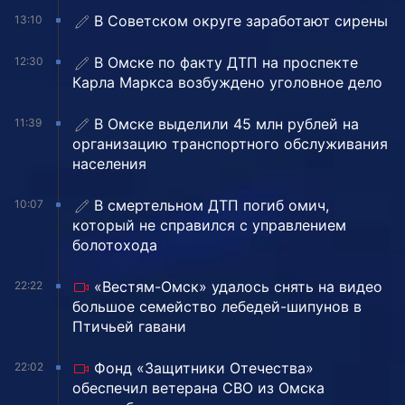
В Советском округе заработают сирены
13:10
В Омске по факту ДТП на проспекте
12:30
Карла Маркса возбуждено уголовное дело
В Омске выделили 45 млн рублей на
11:39
организацию транспортного обслуживания
населения
В смертельном ДТП погиб омич,
10:07
который не справился с управлением
болотохода
«Вестям-Омск» удалось снять на видео
22:22
большое семейство лебедей-шипунов в
Птичьей гавани
Фонд «Защитники Отечества»
22:02
обеспечил ветерана СВО из Омска