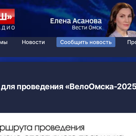
ммы
Новости
Сообщить новость
Пр
 для проведения «ВелоОмска-202