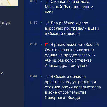
Омичка запечатлела
16:38
Млечный Путь на ночном
небе
орную
Два ребёнка и двое
13:36
взрослых пострадали в ДТП
в Омской области
В распоряжении «Вестей
12:26
Омск» оказалось видео с
одним из предполагаемых
убийц омского студента
Александра Трипутеня
дь
В Омской области
11:44
археологи ведут раскопки
стоянки эпохи палеометалла
в зоне строительства
Северного обхода