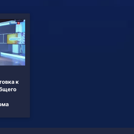
товка к
общего
ома