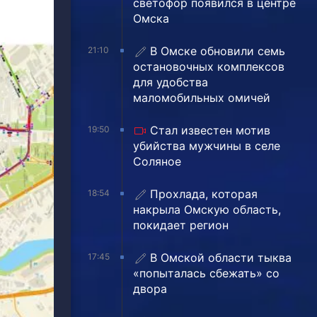
светофор появился в центре
Омска
В Омске обновили семь
21:10
остановочных комплексов
для удобства
маломобильных омичей
Стал известен мотив
19:50
убийства мужчины в селе
Соляное
Прохлада, которая
18:54
накрыла Омскую область,
покидает регион
В Омской области тыква
17:45
«попыталась сбежать» со
двора