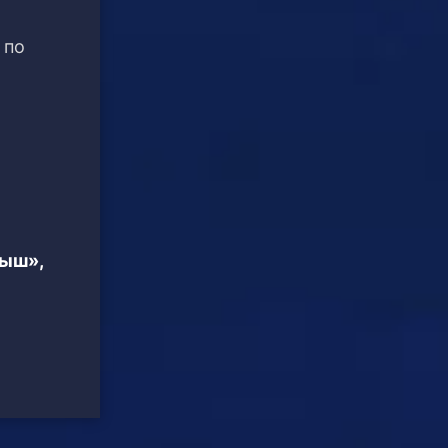
 по
тыш»,