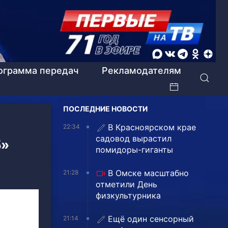
ограмма передач
Рекламодателям
ПОСЛЕДНИЕ НОВОСТИ
В Красноярском крае
22:34
садовод вырастил
5»
помидоры-гиганты
В Омске масштабно
21:28
отметили День
физкультурника
Ещё один сенсорный
21:14