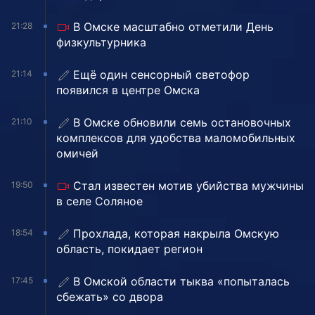
В Омске масштабно отметили День
21:28
физкультурника
Ещё один сенсорный светофор
21:14
появился в центре Омска
В Омске обновили семь остановочных
21:10
комплексов для удобства маломобильных
омичей
Стал известен мотив убийства мужчины
19:50
в селе Соляное
Прохлада, которая накрыла Омскую
18:54
область, покидает регион
В Омской области тыква «попыталась
17:45
сбежать» со двора