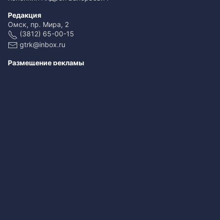
Редакция
Омск, пр. Мира, 2
(3812) 65-00-15
gtrk@inbox.ru
Размещение рекламы
(3812) 65-00-65
reklama@omsk.rfn.ru
При использовании материалов ссылка обязательна
Свидетельство о регистрации ЭЛ № ФС 77-59166 от 22.08.2014.
Выдано Федеральной службой по надзору в сфере связи,
информационных технологий и массовых коммуникаций
(Роскомнадзор).
Учредитель - федеральное государственное унитарное предприятие
«Всероссийская государственная телевизионная и
радиовещательная компания».
Главный редактор - Копейкин Андрей Валерьевич.
Редактор ГТРК - Сафонова Екатерина Евгеньевна.