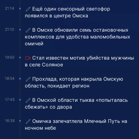
Ещё один сенсорный светофор
21:14
появился в центре Омска
В Омске обновили семь остановочных
21:10
комплексов для удобства маломобильных
омичей
Стал известен мотив убийства мужчины
19:50
в селе Соляное
Прохлада, которая накрыла Омскую
18:54
область, покидает регион
В Омской области тыква «попыталась
17:45
сбежать» со двора
Омичка запечатлела Млечный Путь на
16:38
ночном небе