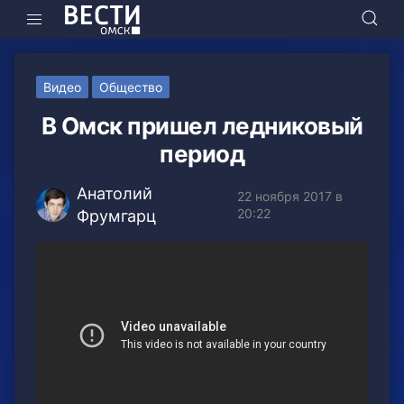
Видео
Общество
В Омск пришел ледниковый
период
Анатолий
22 ноября 2017 в
20:22
Фрумгарц