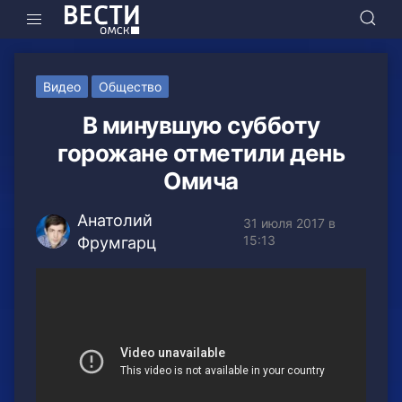
Видео
Общество
В минувшую субботу
горожане отметили день
Омича
Анатолий
31 июля 2017 в
15:13
Фрумгарц