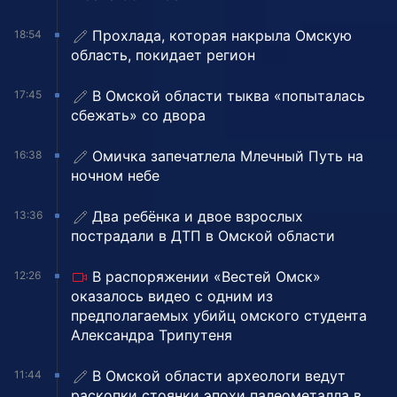
Прохлада, которая накрыла Омскую
18:54
область, покидает регион
В Омской области тыква «попыталась
17:45
сбежать» со двора
Омичка запечатлела Млечный Путь на
16:38
ночном небе
Два ребёнка и двое взрослых
13:36
пострадали в ДТП в Омской области
В распоряжении «Вестей Омск»
12:26
оказалось видео с одним из
предполагаемых убийц омского студента
Александра Трипутеня
В Омской области археологи ведут
11:44
раскопки стоянки эпохи палеометалла в