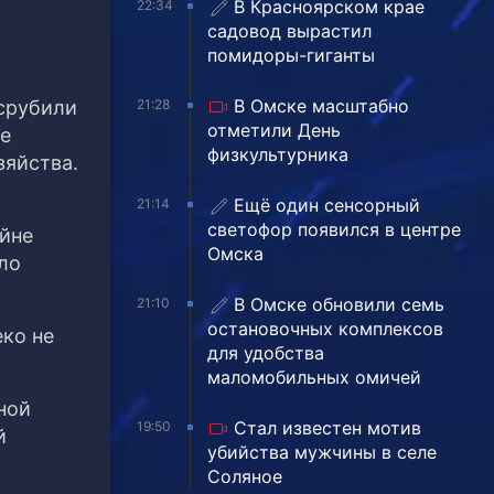
В Красноярском крае
22:34
садовод вырастил
помидоры-гиганты
В Омске масштабно
21:28
 срубили
отметили День
же
физкультурника
зяйства.
Ещё один сенсорный
21:14
светофор появился в центре
айне
Омска
ло
В Омске обновили семь
21:10
остановочных комплексов
ко не
для удобства
маломобильных омичей
ной
Стал известен мотив
19:50
й
убийства мужчины в селе
Соляное