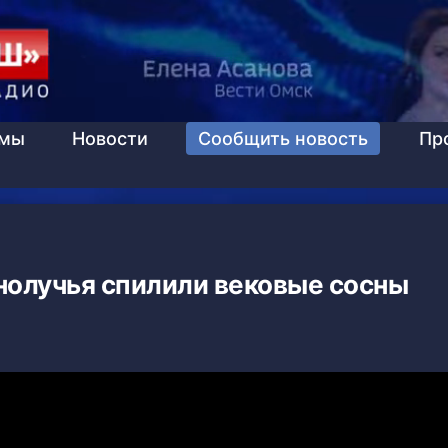
ммы
Новости
Сообщить новость
Пр
нолучья спилили вековые сосны