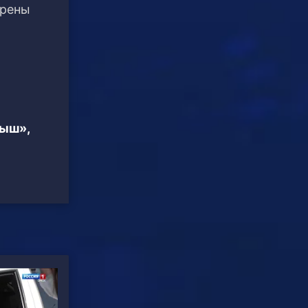
ерены
тыш»,