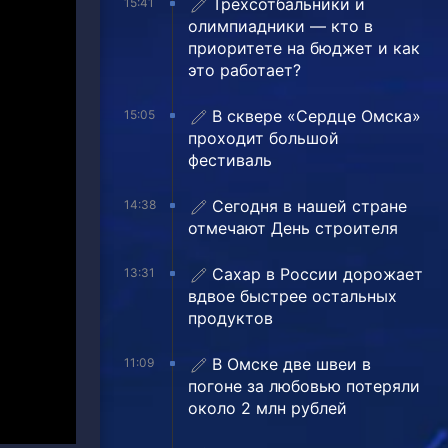
Трехсотбальники и
15:41
олимпиадники — кто в
приоритете на бюджет и как
это работает?
В сквере «Сердце Омска»
15:05
проходит большой
фестиваль
Сегодня в нашей стране
14:38
отмечают День строителя
Сахар в России дорожает
13:31
вдвое быстрее остальных
продуктов
В Омске две швеи в
11:09
погоне за любовью потеряли
около 2 млн рублей