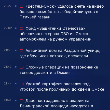
«Вестям-Омск» удалось снять на видео
22:22
большое семейство лебедей-шипунов в
Птичьей гавани
Фонд «Защитники Отечества»
22:02
обеспечил ветерана СВО из Омска
автомобилем на ручном управлении
Аварийный дом на Раздольной улице,
21:56
где обрушился потолок, опечатали
Сложные операции на позвоночнике
21:47
теперь делают и в Омске
Урожай картофеля оказался под
21:44
угрозой после проливных дождей в Омске
Двое пострадавших в аварии на
21:41
Ленинградской площади находятся в