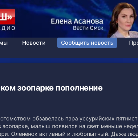
ммы
Новости
Сообщить новость
Пр
ком зоопарке пополнение
Потомством обзавелась пара уссурийских пятнис
в зоопарке, малыш появился на свет меньше недел
ери. Оленёнок активный и любопытный. Даже лю