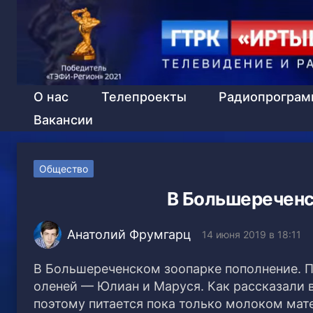
О нас
Телепроекты
Радиопрогра
Вакансии
Общество
В Большереченс
Анатолий Фрумгарц
14 июня 2019 в 18:11
В Большереченском зоопарке пополнение. 
оленей — Юлиан и Маруся.
Как рассказали 
поэтому питается пока только молоком мат