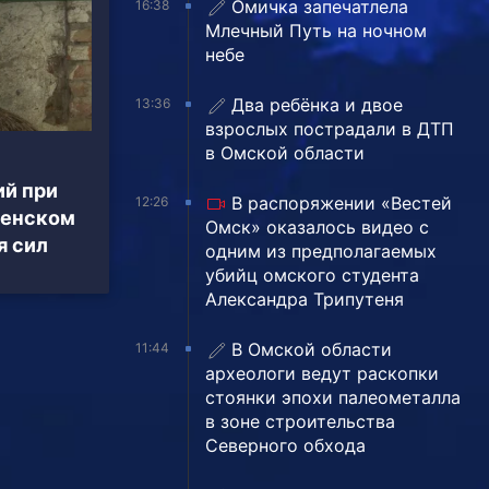
Омичка запечатлела
16:38
Млечный Путь на ночном
небе
Два ребёнка и двое
13:36
взрослых пострадали в ДТП
в Омской области
ий при
В распоряжении «Вестей
12:26
ченском
Омск» оказалось видео с
я сил
одним из предполагаемых
убийц омского студента
Александра Трипутеня
В Омской области
11:44
археологи ведут раскопки
стоянки эпохи палеометалла
в зоне строительства
Северного обхода