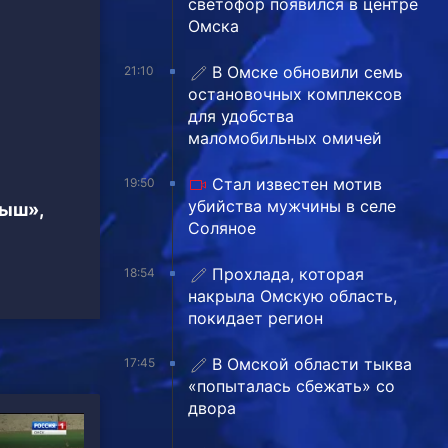
светофор появился в центре
Омска
В Омске обновили семь
21:10
остановочных комплексов
для удобства
маломобильных омичей
Стал известен мотив
19:50
убийства мужчины в селе
тыш»,
Соляное
Прохлада, которая
18:54
накрыла Омскую область,
покидает регион
В Омской области тыква
17:45
«попыталась сбежать» со
двора