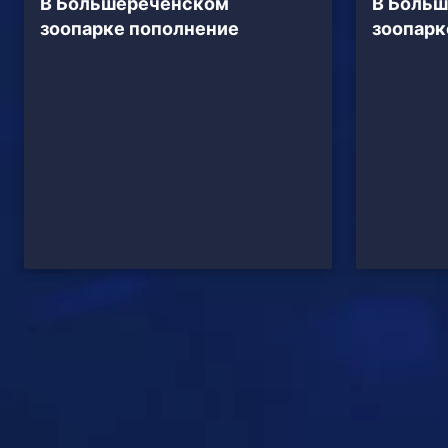
В Большереченском
В Боль
зоопарке пополнение
зоопарк