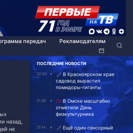
ограмма передач
Рекламодателям
ПОСЛЕДНИЕ НОВОСТИ
В Красноярском крае
22:34
садовод вырастил
помидоры-гиганты
В Омске масштабно
21:28
отметили День
тых
физкультурника
и назад,
Ещё один сенсорный
21:14
дей не