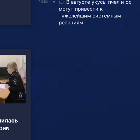
В августе укусы пчел и ос
14:56
могут привести к
тяжелейшим системным
реакциям
шилась
рив