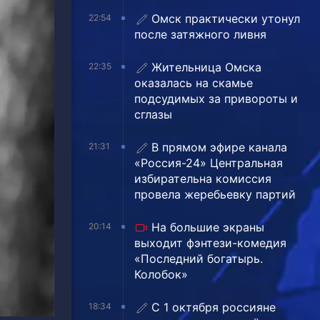
Омск практически утонул
22:54
после затяжного ливня
Жительница Омска
22:35
оказалась на скамье
подсудимых за привороты и
сглазы
В прямом эфире канала
21:31
«Россия-24» Центральная
избирательна комиссия
провела жеребьевку партий
На большие экраны
20:14
выходит фэнтези-комедия
«Последний богатырь.
Колобок»
С 1 октября россияне
18:34