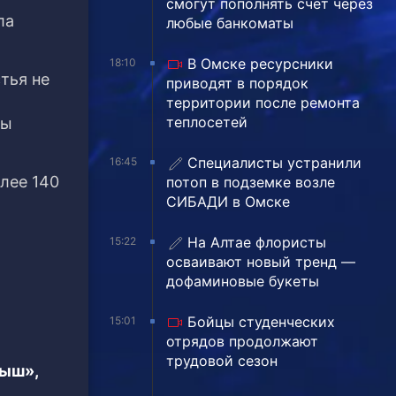
смогут пополнять счёт через
ла
любые банкоматы
В Омске ресурсники
18:10
тья не
приводят в порядок
территории после ремонта
теплосетей
ны
Специалисты устранили
16:45
олее 140
потоп в подземке возле
СИБАДИ в Омске
На Алтае флористы
15:22
осваивают новый тренд —
дофаминовые букеты
Бойцы студенческих
15:01
отрядов продолжают
трудовой сезон
тыш»,