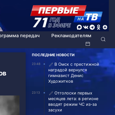
ограмма передач
Рекламодателям
ПОСЛЕДНИЕ НОВОСТИ
В Омск с престижной
23:48
наградой вернулся
ов
гимназист Денис
Художитков
Отголоски первых
23:13
месяцев лета: в регионе
вводят режим ЧС из-за
засухи