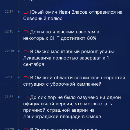
Юный омич Иван Власов отправился на
22:17
Северный полюс
Долги по членским взносам в
22:10
некоторых СНТ достигают 80%
В Омске масштабный ремонт улицы
22:08
Лукашевича полностью завершат к 1
сентября
В Омской области сложилась непростая
22:01
ситуация с уборочной кампанией
До сих пор не было озвучено ни одной
21:55
официальной версии, что могло стать
причиной страшной аварии на
Ленинградской площади в Омске
В Омске за сутки сразу двух
20:26