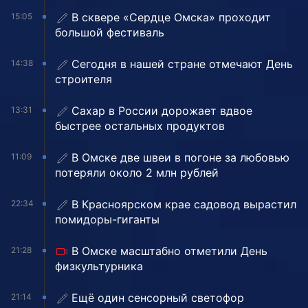
В сквере «Сердце Омска» проходит
15:05
большой фестиваль
Сегодня в нашей стране отмечают День
14:38
строителя
Сахар в России дорожает вдвое
13:31
быстрее остальных продуктов
В Омске две швеи в погоне за любовью
11:09
потеряли около 2 млн рублей
В Красноярском крае садовод вырастил
22:34
помидоры-гиганты
В Омске масштабно отметили День
21:28
физкультурника
Ещё один сенсорный светофор
21:14