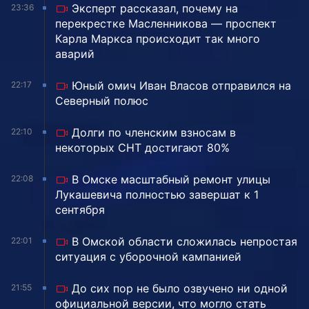
Эксперт рассказал, почему на
23:36
перекрестке Масленникова — проспект
Карла Маркса происходит так много
аварий
Юный омич Иван Власов отправился на
22:17
Северный полюс
Долги по членским взносам в
22:10
некоторых СНТ достигают 80%
В Омске масштабный ремонт улицы
22:08
Лукашевича полностью завершат к 1
сентября
В Омской области сложилась непростая
22:01
ситуация с уборочной кампанией
До сих пор не было озвучено ни одной
21:55
официальной версии, что могло стать