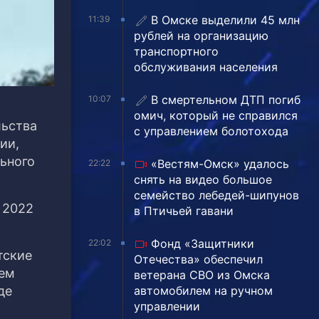
В Омске выделили 45 млн
11:39
рублей на организацию
транспортного
обслуживания населения
В смертельном ДТП погиб
10:07
омич, который не справился
льства
с управлением болотохода
ии,
льного
«Вестям-Омск» удалось
22:22
снять на видео большое
семейство лебедей-шипунов
 2022
в Птичьей гавани
Фонд «Защитники
22:02
тские
Отечества» обеспечил
ием
ветерана СВО из Омска
автомобилем на ручном
де
управлении