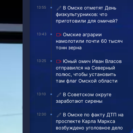
В Омске отметят День
13:55
физкультурников: что
приготовили для омичей?
Омские аграрии
13:43
намолотили почти 60 тысяч
тонн зерна
Юный омич Иван Власов
13:25
отправился на Северный
полюс, чтобы установить
там флаг Омской области
В Советском округе
13:10
заработают сирены
В Омске по факту ДТП на
12:30
проспекте Карла Маркса
возбуждено уголовное дело