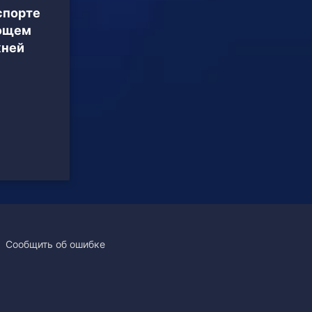
спорте
ующем
жней
Сообщить об ошибке