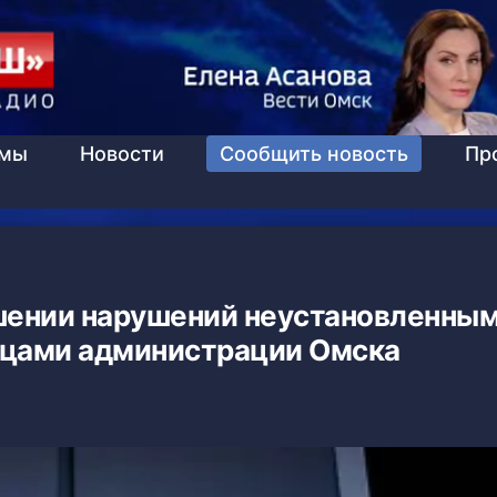
ммы
Новости
Сообщить новость
Пр
ошении нарушений неустановленны
цами администрации Омска