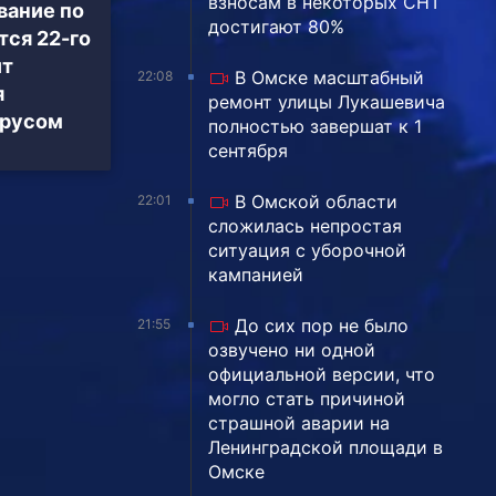
взносам в некоторых СНТ
вание по
достигают 80%
тся 22-го
ит
В Омске масштабный
22:08
я
ремонт улицы Лукашевича
ирусом
полностью завершат к 1
сентября
В Омской области
22:01
сложилась непростая
ситуация с уборочной
кампанией
До сих пор не было
21:55
озвучено ни одной
официальной версии, что
могло стать причиной
страшной аварии на
Ленинградской площади в
Омске