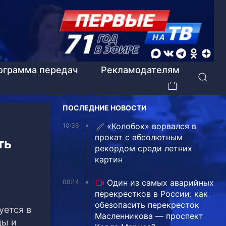
ограмма передач
Рекламодателям
ПОСЛЕДНИЕ НОВОСТИ
«Колобок» ворвался в
10:36
прокат с абсолютным
ть
рекордом среди летних
картин
Один из самых аварийных
00:14
перекрестков в России: как
обезопасить перекресток
уется в
Масленникова — проспект
цы и