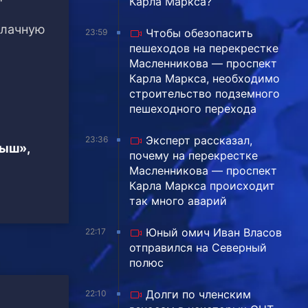
Карла Маркса?
блачную
Чтобы обезопасить
23:59
пешеходов на перекрестке
Масленникова — проспект
Карла Маркса, необходимо
строительство подземного
пешеходного перехода
Эксперт рассказал,
23:36
тыш»,
почему на перекрестке
Масленникова — проспект
Карла Маркса происходит
так много аварий
Юный омич Иван Власов
22:17
отправился на Северный
полюс
Долги по членским
22:10