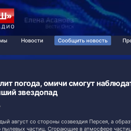
ммы
Новости
Сообщить новость
Пр
лит погода, омичи смогут наблюда
йший звездопад
7
ый август со стороны созвездия Персея, а образ
ф пылевых частиц.
Сгорающие в атмосфере части