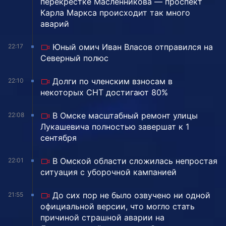
перекрестке Масленникова — проспект
Карла Маркса происходит так много
аварий
Юный омич Иван Власов отправился на
22:17
Северный полюс
Долги по членским взносам в
22:10
некоторых СНТ достигают 80%
В Омске масштабный ремонт улицы
22:08
Лукашевича полностью завершат к 1
сентября
В Омской области сложилась непростая
22:01
ситуация с уборочной кампанией
До сих пор не было озвучено ни одной
21:55
официальной версии, что могло стать
причиной страшной аварии на