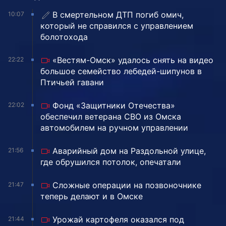
В смертельном ДТП погиб омич,
10:07
который не справился с управлением
болотохода
«Вестям-Омск» удалось снять на видео
22:22
большое семейство лебедей-шипунов в
Птичьей гавани
Фонд «Защитники Отечества»
22:02
обеспечил ветерана СВО из Омска
автомобилем на ручном управлении
Аварийный дом на Раздольной улице,
21:56
где обрушился потолок, опечатали
Сложные операции на позвоночнике
21:47
теперь делают и в Омске
Урожай картофеля оказался под
21:44