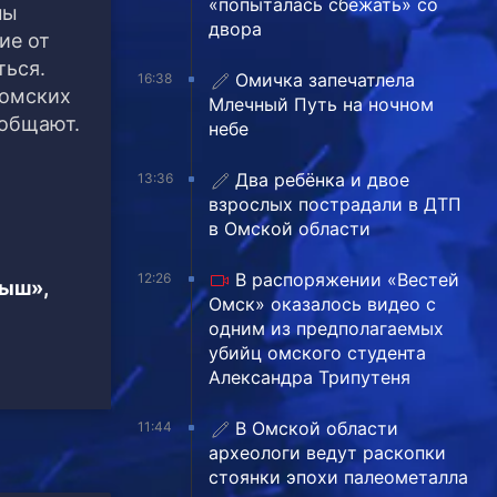
«попыталась сбежать» со
ны
двора
ие от
ться.
Омичка запечатлела
16:38
 омских
Млечный Путь на ночном
ообщают.
небе
Два ребёнка и двое
13:36
взрослых пострадали в ДТП
в Омской области
В распоряжении «Вестей
12:26
тыш»,
Омск» оказалось видео с
одним из предполагаемых
убийц омского студента
Александра Трипутеня
В Омской области
11:44
археологи ведут раскопки
стоянки эпохи палеометалла