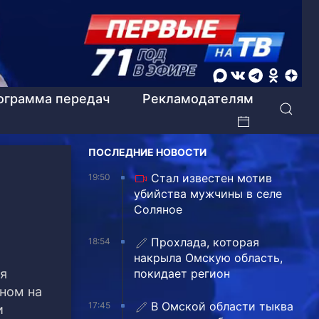
ограмма передач
Рекламодателям
ПОСЛЕДНИЕ НОВОСТИ
Стал известен мотив
19:50
убийства мужчины в селе
Соляное
Прохлада, которая
18:54
накрыла Омскую область,
ия
покидает регион
ном на
В Омской области тыква
17:45
и