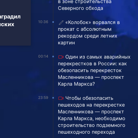
в зоне строительства
Северного обхода
аградил
«Колобок» ворвался в
10:36
мских
прокат с абсолютным
рекордом среди летних
картин
Один из самых аварийных
00:14
перекрестков в России: как
обезопасить перекресток
Масленникова — проспект
Карла Маркса?
Чтобы обезопасить
23:59
пешеходов на перекрестке
Масленникова — проспект
Карла Маркса, необходимо
строительство подземного
пешеходного перехода