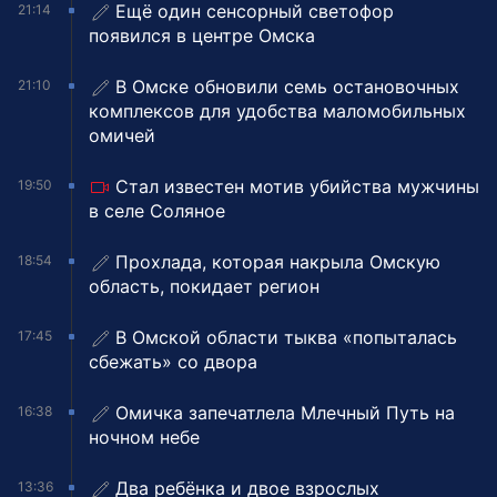
Ещё один сенсорный светофор
21:14
появился в центре Омска
В Омске обновили семь остановочных
21:10
комплексов для удобства маломобильных
омичей
Стал известен мотив убийства мужчины
19:50
в селе Соляное
Прохлада, которая накрыла Омскую
18:54
область, покидает регион
В Омской области тыква «попыталась
17:45
сбежать» со двора
Омичка запечатлела Млечный Путь на
16:38
ночном небе
Два ребёнка и двое взрослых
13:36