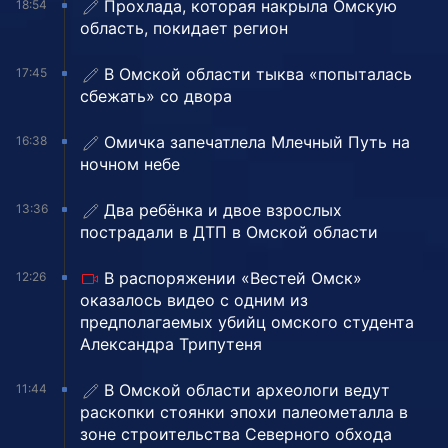
Прохлада, которая накрыла Омскую
18:54
область, покидает регион
В Омской области тыква «попыталась
17:45
сбежать» со двора
Омичка запечатлела Млечный Путь на
16:38
ночном небе
Два ребёнка и двое взрослых
13:36
пострадали в ДТП в Омской области
В распоряжении «Вестей Омск»
12:26
оказалось видео с одним из
предполагаемых убийц омского студента
Александра Трипутеня
В Омской области археологи ведут
11:44
раскопки стоянки эпохи палеометалла в
зоне строительства Северного обхода