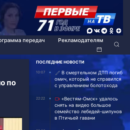
ограмма передач
Рекламодателям
ПОСЛЕДНИЕ НОВОСТИ
В смертельном ДТП погиб
10:07
омич, который не справился
о по
с управлением болотохода
«Вестям-Омск» удалось
22:22
снять на видео большое
семейство лебедей-шипунов
в Птичьей гавани