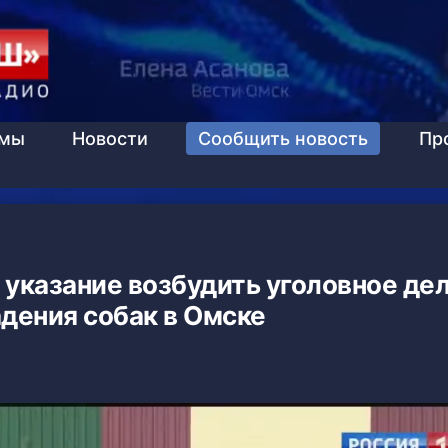
ммы
Новости
Сообщить новость
Пр
указание возбудить уголовное дел
дения собак в Омске