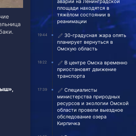
аварии на Ленинградской
площади находятся в
тяжёлом состоянии в
чие
реанимации
ельница
баки.
30-градусная жара опять
19:44
планирует вернуться в
Омскую область
В центре Омска временно
18:22
приостановят движение
транспорта
тыш»,
Специалисты
17:39
министерства природных
ресурсов и экологии Омской
области провели выездное
обследование озера
Кирпичка