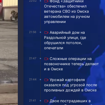
Фонд «Защитники
22:02
Отечества» обеспечил
ветерана СВО из Омска
автомобилем на ручном
управлении
Аварийный дом на
21:56
Раздольной улице, где
обрушился потолок,
опечатали
Сложные операции на
21:47
позвоночнике теперь делают
и в Омске
Урожай картофеля
21:44
оказался под угрозой после
проливных дождей в Омске
Двое пострадавших в
21:41