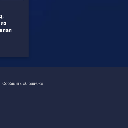
д,
 из
делал
Сообщить об ошибке