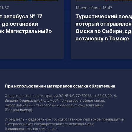
11:57
13 сентября в 15:47
 автобуса № 17
Туристический поез
 до остановки
который отправился
ок Магистральный»
Омска по Сибири, с
остановку в Томске
При использовании материалов ссылка обязательна
Свидетельство о регистрации ЭЛ № ФС 77-59166 от 22.08.2014.
Выдано Федеральной службой по надзору в сфере связи,
информационных технологий и массовых коммуникаций
(Роскомнадзор).
Учредитель - федеральное государственное унитарное предприятие
«Всероссийская государственная телевизионная и
радиовещательная компания».