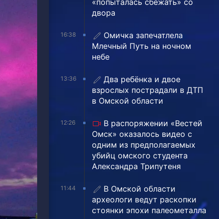
«попыталась сбежать» со
двора
Омичка запечатлела
16:38
Млечный Путь на ночном
небе
Два ребёнка и двое
13:36
взрослых пострадали в ДТП
в Омской области
В распоряжении «Вестей
12:26
Омск» оказалось видео с
одним из предполагаемых
убийц омского студента
Александра Трипутеня
В Омской области
11:44
археологи ведут раскопки
стоянки эпохи палеометалла