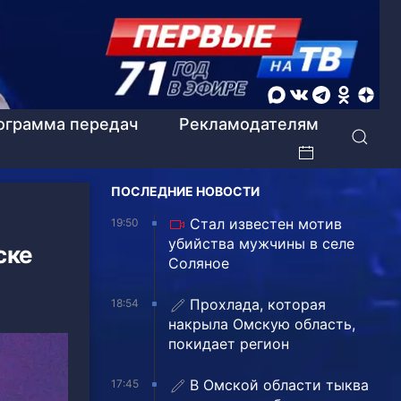
ограмма передач
Рекламодателям
ПОСЛЕДНИЕ НОВОСТИ
Стал известен мотив
19:50
убийства мужчины в селе
ске
Соляное
Прохлада, которая
18:54
накрыла Омскую область,
покидает регион
В Омской области тыква
17:45