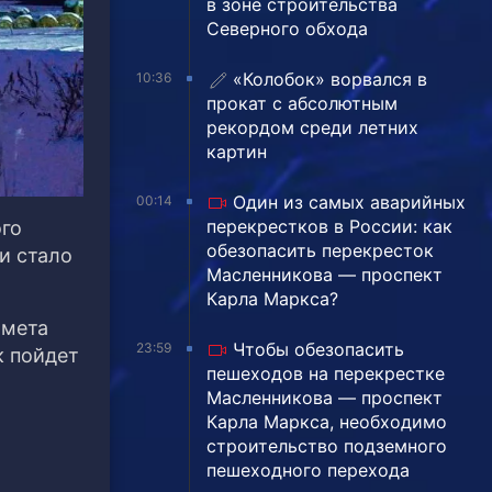
в зоне строительства
Северного обхода
«Колобок» ворвался в
10:36
прокат с абсолютным
рекордом среди летних
картин
Один из самых аварийных
00:14
перекрестков в России: как
ого
обезопасить перекресток
и стало
Масленникова — проспект
Карла Маркса?
имета
Чтобы обезопасить
23:59
к пойдет
пешеходов на перекрестке
Масленникова — проспект
Карла Маркса, необходимо
строительство подземного
пешеходного перехода