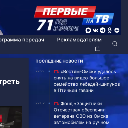
ограмма передач
Рекламодателям
ПОСЛЕДНИЕ НОВОСТИ
«Вестям-Омск» удалось
22:22
снять на видео большое
треть
семейство лебедей-шипунов
в Птичьей гавани
Фонд «Защитники
22:02
Отечества» обеспечил
ветерана СВО из Омска
автомобилем на ручном