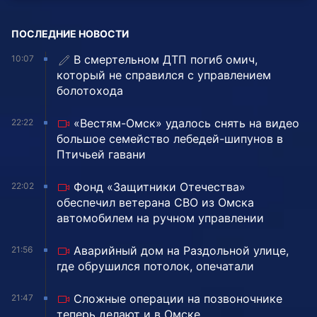
ПОСЛЕДНИЕ НОВОСТИ
В смертельном ДТП погиб омич,
10:07
который не справился с управлением
болотохода
«Вестям-Омск» удалось снять на видео
22:22
большое семейство лебедей-шипунов в
Птичьей гавани
Фонд «Защитники Отечества»
22:02
обеспечил ветерана СВО из Омска
автомобилем на ручном управлении
Аварийный дом на Раздольной улице,
21:56
где обрушился потолок, опечатали
Сложные операции на позвоночнике
21:47
теперь делают и в Омске