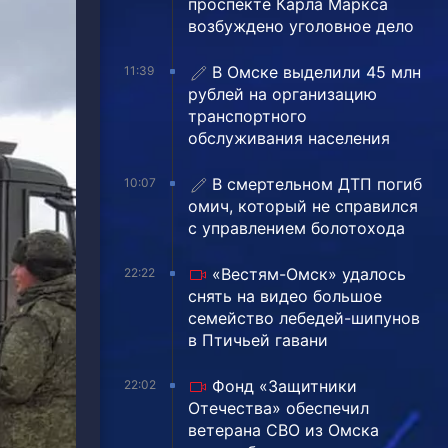
проспекте Карла Маркса
возбуждено уголовное дело
В Омске выделили 45 млн
11:39
рублей на организацию
транспортного
обслуживания населения
В смертельном ДТП погиб
10:07
омич, который не справился
с управлением болотохода
«Вестям-Омск» удалось
22:22
снять на видео большое
семейство лебедей-шипунов
в Птичьей гавани
Фонд «Защитники
22:02
Отечества» обеспечил
ветерана СВО из Омска