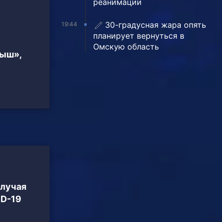
реанимации
30-градусная жара опять
19:44
планирует вернуться в
Омскую область
тыш»,
случая
ID-19