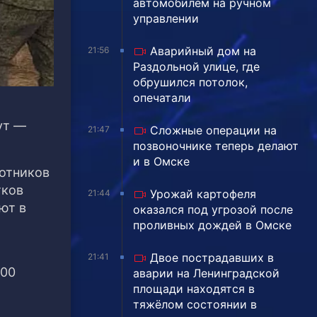
автомобилем на ручном
управлении
Аварийный дом на
21:56
Раздольной улице, где
обрушился потолок,
опечатали
ут —
Сложные операции на
21:47
позвоночнике теперь делают
и в Омске
ботников
тков
Урожай картофеля
21:44
ют в
оказался под угрозой после
проливных дождей в Омске
Двое пострадавших в
21:41
200
аварии на Ленинградской
площади находятся в
тяжёлом состоянии в