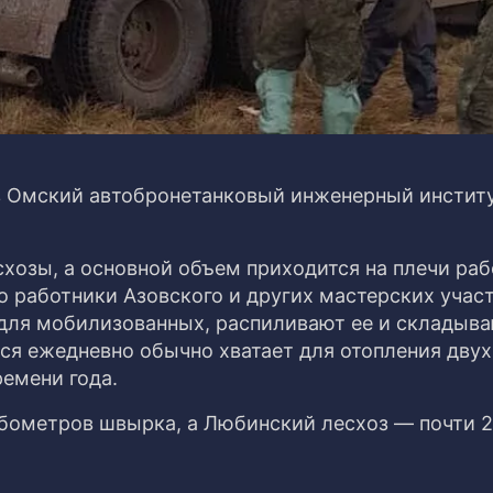
в Омский автобронетанковый инженерный инстит
хозы, а основной объем приходится на плечи ра
о работники Азовского и других мастерских учас
 для мобилизованных, распиливают ее и складыва
ся ежедневно обычно хватает для отопления двух
ремени года.
убометров швырка, а Любинский лесхоз — почти 