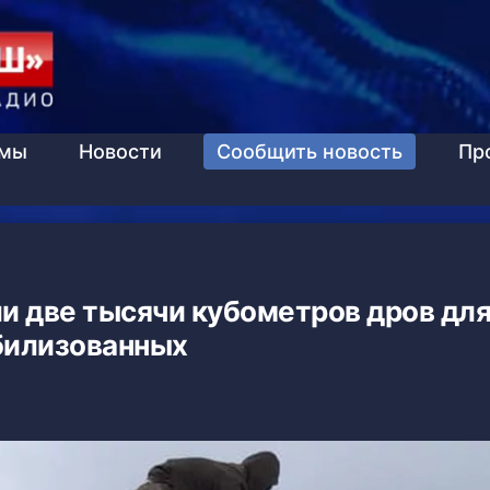
ммы
Новости
Сообщить новость
Пр
и две тысячи кубометров дров дл
илизованных