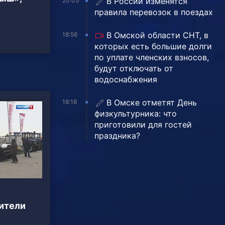
В России изменятся
20:05
правила перевозок в поездах
В Омской области СНТ, в
18:56
которых есть большие долги
по уплате членских взносов,
будут отключать от
водоснабжения
В Омске отметят День
18:18
физкультурника: что
приготовили для гостей
праздника?
ители