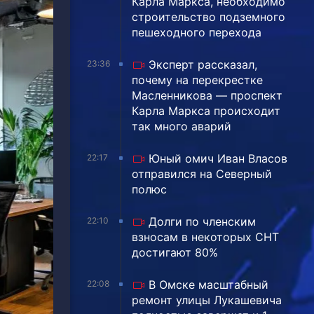
Карла Маркса, необходимо
строительство подземного
пешеходного перехода
Эксперт рассказал,
23:36
почему на перекрестке
Масленникова — проспект
Карла Маркса происходит
так много аварий
Юный омич Иван Власов
22:17
отправился на Северный
полюс
Долги по членским
22:10
взносам в некоторых СНТ
достигают 80%
В Омске масштабный
22:08
ремонт улицы Лукашевича