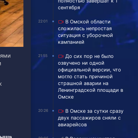
полностью завершат к 1
сентября
В Омской области
22:01
сложилась непростая
ситуация с уборочной
кампанией
тями
До сих пор не было
21:55
озвучено ни одной
и
официальной версии, что
могло стать причиной
страшной аварии на
к
Ленинградской площади в
Омске
В Омске за сутки сразу
20:26
двух пассажиров сняли с
авиарейсов
тыш»,