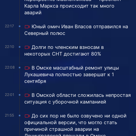
Карла Маркса происходит так много
аварий
Юный омич Иван Власов отправился на
22:17
Северный полюс
Долги по членским взносам в
22:10
некоторых СНТ достигают 80%
В Омске масштабный ремонт улицы
22:08
Лукашевича полностью завершат к 1
сентября
В Омской области сложилась непростая
22:01
ситуация с уборочной кампанией
До сих пор не было озвучено ни одной
21:55
официальной версии, что могло стать
причиной страшной аварии на
Ленинградской площади в Омске