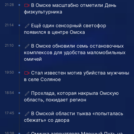
В Омске масштабно отметили День
21:28
физкультурника
Ещё один сенсорный светофор
21:14
появился в центре Омска
В Омске обновили семь остановочных
21:10
комплексов для удобства маломобильных
омичей
Стал известен мотив убийства мужчины
19:50
в селе Соляное
Прохлада, которая накрыла Омскую
18:54
область, покидает регион
В Омской области тыква «попыталась
17:45
сбежать» со двора
Омичка запечатлела Млечный Путь на
16:38