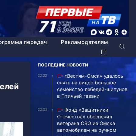
ограмма передач
Рекламодателям
ПОСЛЕДНИЕ НОВОСТИ
«Вестям-Омск» удалось
22:22
снять на видео большое
телей
семейство лебедей-шипунов
в Птичьей гавани
Фонд «Защитники
22:02
Отечества» обеспечил
ветерана СВО из Омска
автомобилем на ручном