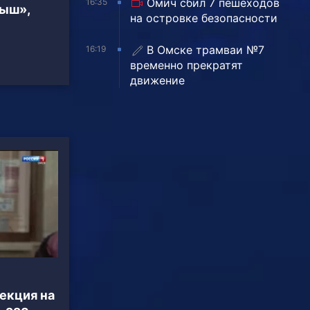
Омич сбил 7 пешеходов
16:35
тыш»,
на островке безопасности
В Омске трамваи №7
16:19
временно прекратят
движение
екция на