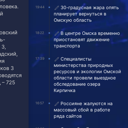
ловека.
30-градусная жара опять
19:44
ой
планирует вернуться в
Омскую область
зовский
В центре Омска временно
18:22
ь-
приостановят движение
транспорта
 3,
адский,
Специалисты
17:39
ия
министерства природных
ков 3
ресурсов и экологии Омской
оводятся
области провели выездное
 – 725
обследование озера
Кирпичка
Россияне жалуются на
16:57
массовый сбой в работе
ряда сайтов