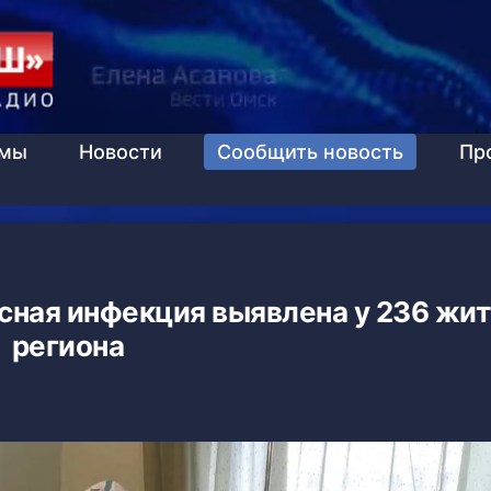
ммы
Новости
Сообщить новость
Пр
усная инфекция выявлена у 236 жи
региона
9