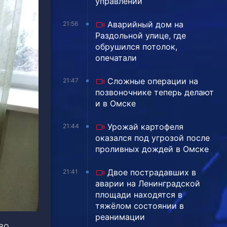
управлении
Аварийный дом на
21:56
Раздольной улице, где
обрушился потолок,
опечатали
Сложные операции на
21:47
позвоночнике теперь делают
и в Омске
Урожай картофеля
21:44
оказался под угрозой после
проливных дождей в Омске
Двое пострадавших в
21:41
аварии на Ленинградской
площади находятся в
тяжёлом состоянии в
реанимации
во