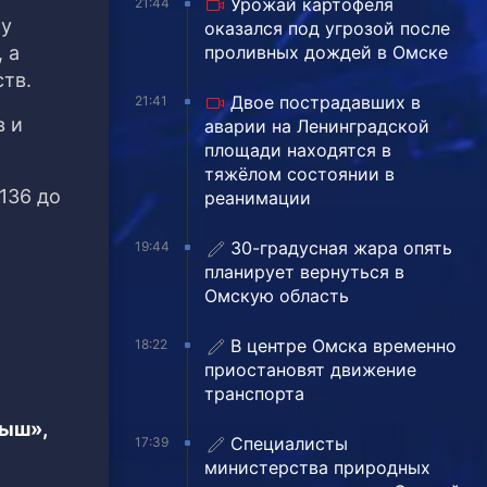
Урожай картофеля
21:44
чу
оказался под угрозой после
проливных дождей в Омске
 а
тв.
Двое пострадавших в
21:41
в и
аварии на Ленинградской
площади находятся в
тяжёлом состоянии в
136 до
реанимации
30-градусная жара опять
19:44
планирует вернуться в
Омскую область
В центре Омска временно
18:22
приостановят движение
транспорта
тыш»,
Специалисты
17:39
министерства природных