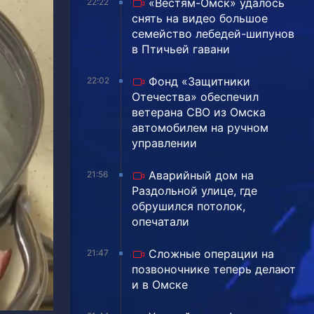
«Вестям-Омск» удалось
22:22
снять на видео большое
семейство лебедей-шипунов
в Птичьей гавани
Фонд «Защитники
22:02
Отечества» обеспечил
ветерана СВО из Омска
автомобилем на ручном
управлении
Аварийный дом на
21:56
Раздольной улице, где
обрушился потолок,
опечатали
Сложные операции на
21:47
позвоночнике теперь делают
и в Омске