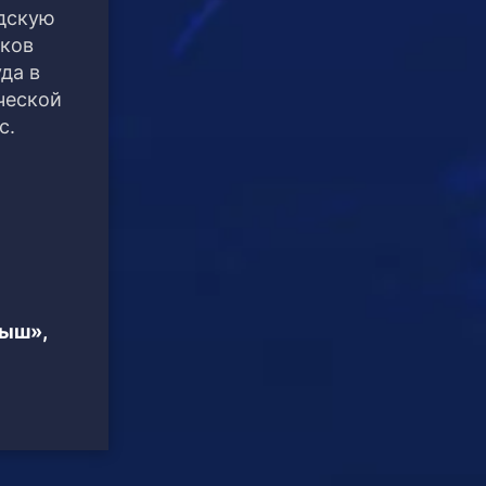
одскую
иков
да в
ческой
с.
тыш»,