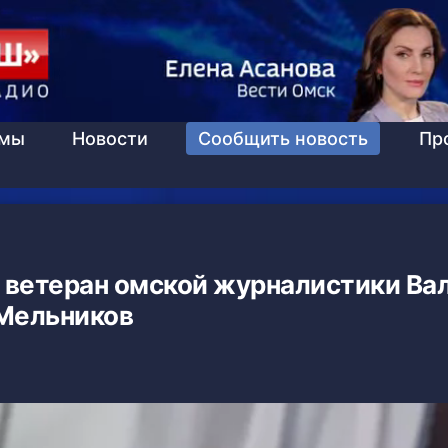
ммы
Новости
Сообщить новость
Пр
я ветеран омской журналистики Ва
Мельников