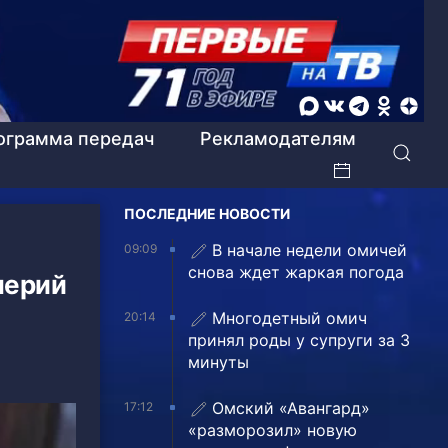
ограмма передач
Рекламодателям
ПОСЛЕДНИЕ НОВОСТИ
В начале недели омичей
09:09
снова ждет жаркая погода
лерий
Многодетный омич
20:14
принял роды у супруги за 3
минуты
Омский «Авангард»
17:12
«разморозил» новую