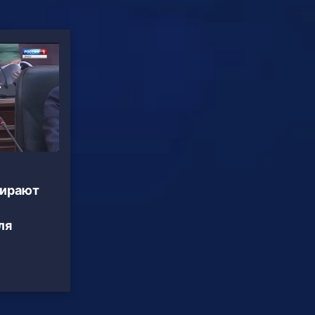
бирают
ля