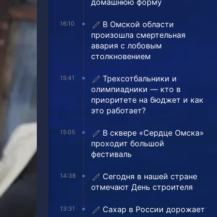
домашнюю форму
В Омской области
16:10
произошла смертельная
авария с лобовым
столкновением
Трехсотбальники и
15:41
олимпиадники — кто в
приоритете на бюджет и как
это работает?
В сквере «Сердце Омска»
15:05
проходит большой
фестиваль
Сегодня в нашей стране
14:38
отмечают День строителя
Сахар в России дорожает
13:31