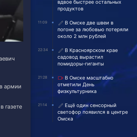
вдвое быстрее остальных
продуктов
В Омске две швеи в
11:09
погоне за любовью потеряли
около 2 млн рублей
В Красноярском крае
22:34
садовод вырастил
аевич
помидоры-гиганты
В Омске масштабно
21:28
отметили День
 в армии
физкультурника
Ещё один сенсорный
21:14
в газете
светофор появился в центре
Омска