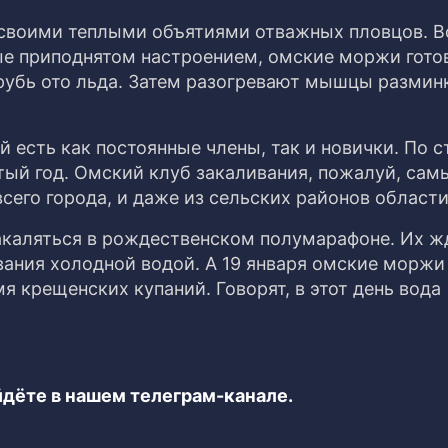
 своими теплыми объятиями отважных пловцов. В
ые приподнятом настроением, омские моржи готов
убь ото льда. Затем разогревают мышцы разминк
й есть как постоянные члены, так и новички. По 
ртый год. Омский клуб закаливания, пожалуй, сам
сего города, и даже из сельских районов области
закаляться в рождественском полумарафоне. Их ж
вания холодной водой. А 19 января омские моржи
 крещенских купаний. Говорят, в этот день вода
дёте в нашем телеграм-канале.