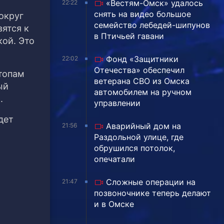
«Вестям-Омск» удалось
22:22
снять на видео большое
округ
семейство лебедей-шипунов
ятся к
в Птичьей гавани
ой. Это
Фонд «Защитники
22:02
Отечества» обеспечил
стопам
ветерана СВО из Омска
ый
автомобилем на ручном
.
управлении
дет
Аварийный дом на
21:56
Раздольной улице, где
обрушился потолок,
опечатали
Сложные операции на
21:47
позвоночнике теперь делают
и в Омске