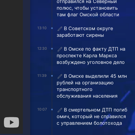
отправился на Северный
полюс, чтобы установить
там флаг Омской области
В Советском округе
13:10
заработают сирены
В Омске по факту ДТП на
12:30
проспекте Карла Маркса
возбуждено уголовное дело
В Омске выделили 45 млн
11:39
рублей на организацию
транспортного
обслуживания населения
В смертельном ДТП погиб
10:07
омич, который не справился
с управлением болотохода