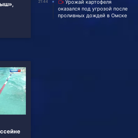
Урожай картофеля
21:44
тыш»,
оказался под угрозой после
проливных дождей в Омске
ассейне