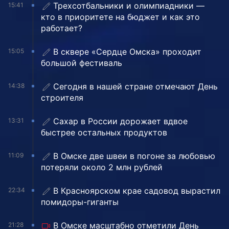
Трехсотбальники и олимпиадники —
15:41
кто в приоритете на бюджет и как это
работает?
В сквере «Сердце Омска» проходит
15:05
большой фестиваль
Сегодня в нашей стране отмечают День
14:38
строителя
Сахар в России дорожает вдвое
13:31
быстрее остальных продуктов
В Омске две швеи в погоне за любовью
11:09
потеряли около 2 млн рублей
В Красноярском крае садовод вырастил
22:34
помидоры-гиганты
В Омске масштабно отметили День
21:28