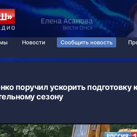
ммы
Новости
Сообщить новость
Пр
нко поручил ускорить подготовку 
тельному сезону