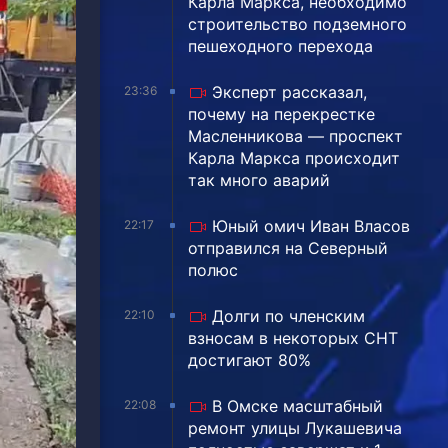
Карла Маркса, необходимо
строительство подземного
пешеходного перехода
Эксперт рассказал,
23:36
почему на перекрестке
Масленникова — проспект
Карла Маркса происходит
так много аварий
Юный омич Иван Власов
22:17
отправился на Северный
полюс
Долги по членским
22:10
взносам в некоторых СНТ
достигают 80%
В Омске масштабный
22:08
ремонт улицы Лукашевича