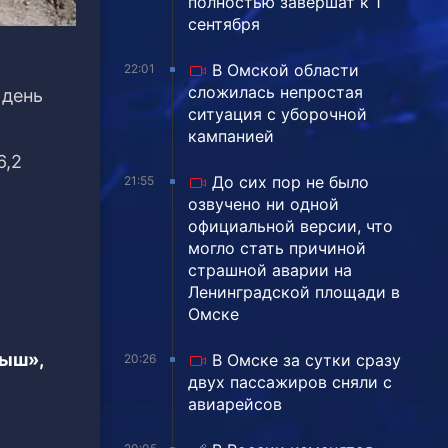
полностью завершат к 1
сентября
В Омской области
22:01
сложилась непростая
 день
ситуация с уборочной
кампанией
6,2
До сих пор не было
21:55
озвучено ни одной
официальной версии, что
могло стать причиной
страшной аварии на
Ленинградской площади в
Омске
тыш»,
В Омске за сутки сразу
20:26
двух пассажиров сняли с
авиарейсов