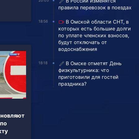
В России изменятся
20:05
правила перевозок в поездах
В Омской области СНТ, в
18:56
которых есть большие долги
по уплате членских взносов,
будут отключать от
водоснабжения
В Омске отметят День
18:18
физкультурника: что
приготовили для гостей
праздника?
бновляют
 по
кту