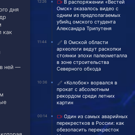
В распоряжении «Вестей
12:26
Омск» оказалось видео с
ого дня
одним из предполагаемых
др
убийц омского студента
м
Александра Трипутеня
 как
В Омской области
11:44
археологи ведут раскопки
и
стоянки эпохи палеометалла
в зоне строительства
 в ней —
Северного обхода
«Колобок» ворвался в
10:36
прокат с абсолютным
ом
рекордом среди летних
ные
картин
Один из самых аварийных
00:14
перекрестков в России: как
обезопасить перекресток
 которая