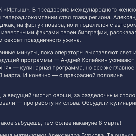
РК «Иртыш». В преддверие международного женск
й телерадиокомпании стал глава региона.
Алексан
джак, на фартук повара, но и поделился с авторо
известными фактами своей биографии, рассказал
м секрет праздничного ужина.
танные минуты, пока операторы выставляют свет 
ведущий программы — Андрей Копейкин успевают
ухня» — кулинарная программа, но все же главное
8 марта. И конечно — о прекрасной половине
ус, а ведущий чистит овощи, за разделочным стол
ровали — про работу ни слова. Обсудили кулинар
акое забудешь, тем более накануне 8 марта!
ница математики Александра Буркова. Та оценка,