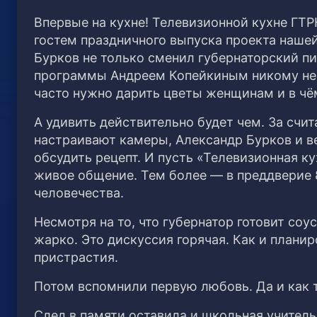
Впервые на кухне! Телевизионной кухне ГТ
гостем праздничного выпуска проекта наше
Бурков не только сменил губернаторский пи
программы Андреем Копейкиным никому не 
часто нужно дарить цветы женщинам и в чё
А удивить действительно будет чем. За счи
настраивают камеры, Александр Бурков и 
обсудить рецепт. И пусть «Телевизионная к
живое общение. Тем более — в преддверие 
человечества.
Несмотря на то, что губернатор готовит со
жарко. Это дискуссия горячая. Как и плани
пристрастия.
Потом вспомнили первую любовь. Да и как т
След в памяти оставила и школьная учитель