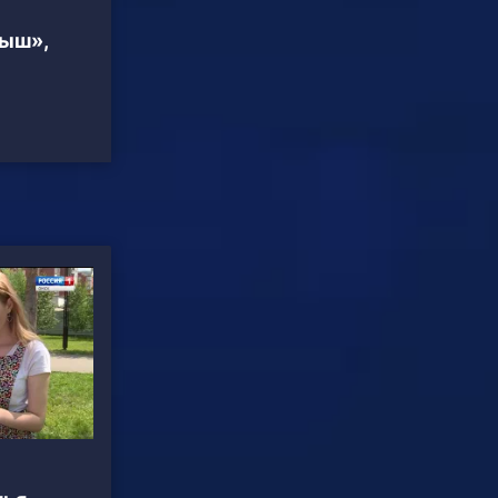
тыш»,