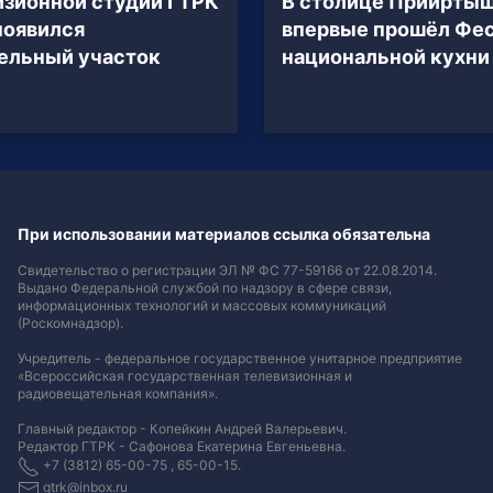
изионной студии ГТРК
В столице Приирты
появился
впервые прошёл Фе
ельный участок
национальной кухни
При использовании материалов ссылка обязательна
Свидетельство о регистрации ЭЛ № ФС 77-59166 от 22.08.2014.
Выдано Федеральной службой по надзору в сфере связи,
информационных технологий и массовых коммуникаций
(Роскомнадзор).
Учредитель - федеральное государственное унитарное предприятие
«Всероссийская государственная телевизионная и
радиовещательная компания».
Главный редактор - Копейкин Андрей Валерьевич.
Редактор ГТРК - Сафонова Екатерина Евгеньевна.
+7 (3812) 65-00-75 , 65-00-15.
gtrk@inbox.ru