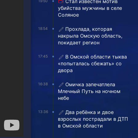
Стал известен мотив
19:50
убийства мужчины в селе
Соляное
Прохлада, которая
18:54
накрыла Омскую область,
покидает регион
В Омской области тыква
17:45
«попыталась сбежать» со
двора
Омичка запечатлела
16:38
Млечный Путь на ночном
небе
Два ребёнка и двое
13:36
взрослых пострадали в ДТП
в Омской области