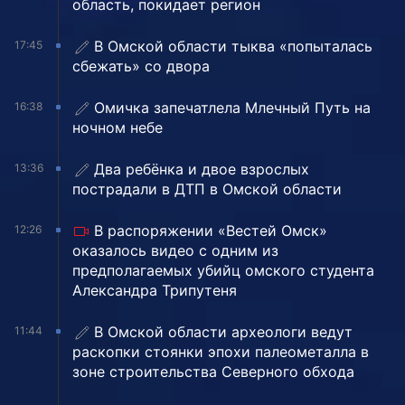
область, покидает регион
В Омской области тыква «попыталась
17:45
сбежать» со двора
Омичка запечатлела Млечный Путь на
16:38
ночном небе
Два ребёнка и двое взрослых
13:36
пострадали в ДТП в Омской области
В распоряжении «Вестей Омск»
12:26
оказалось видео с одним из
предполагаемых убийц омского студента
Александра Трипутеня
В Омской области археологи ведут
11:44
раскопки стоянки эпохи палеометалла в
зоне строительства Северного обхода