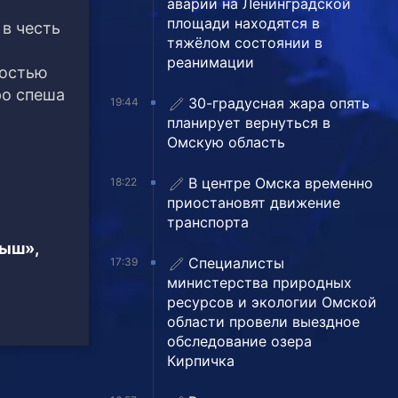
аварии на Ленинградской
площади находятся в
 в честь
тяжёлом состоянии в
реанимации
достью
ро спеша
30-градусная жара опять
19:44
планирует вернуться в
Омскую область
В центре Омска временно
18:22
приостановят движение
транспорта
тыш»,
Специалисты
17:39
министерства природных
ресурсов и экологии Омской
области провели выездное
обследование озера
Кирпичка