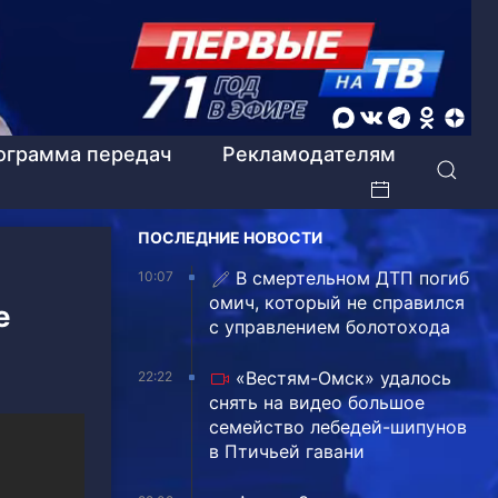
ограмма передач
Рекламодателям
ПОСЛЕДНИЕ НОВОСТИ
В смертельном ДТП погиб
10:07
омич, который не справился
е
с управлением болотохода
«Вестям-Омск» удалось
22:22
снять на видео большое
семейство лебедей-шипунов
в Птичьей гавани