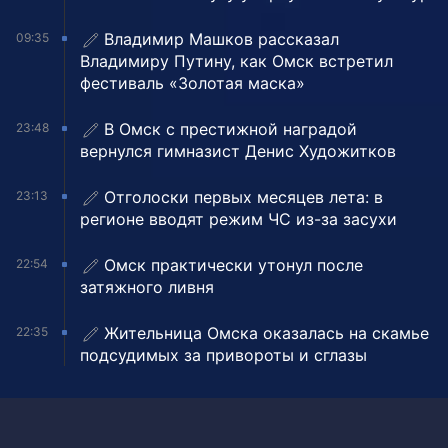
Владимир Машков рассказал
09:35
Владимиру Путину, как Омск встретил
фестиваль «Золотая маска»
В Омск с престижной наградой
23:48
вернулся гимназист Денис Художитков
Отголоски первых месяцев лета: в
23:13
регионе вводят режим ЧС из-за засухи
Омск практически утонул после
22:54
затяжного ливня
Жительница Омска оказалась на скамье
22:35
подсудимых за привороты и сглазы