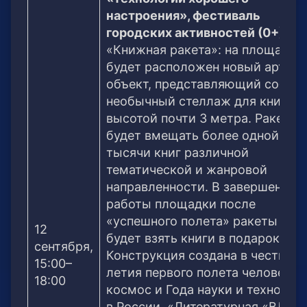
настроения», фестиваль
городских активностей (0+)
«Книжная ракета»: на площадке
будет расположен новый арт-
объект, представляющий собой
необычный стеллаж для книг
высотой почти 3 метра. Ракета
будет вмещать более одной
тысячи книг различной
тематической и жанровой
направленности. В завершение
работы площадки после
«успешного полета» ракеты мо
12
будет взять книги в подарок.
сентября,
Конструкция создана в честь 60
15:00–
летия первого полета человека 
18:00
космос и Года науки и технолог
в России. «Литературная «ВДНХ