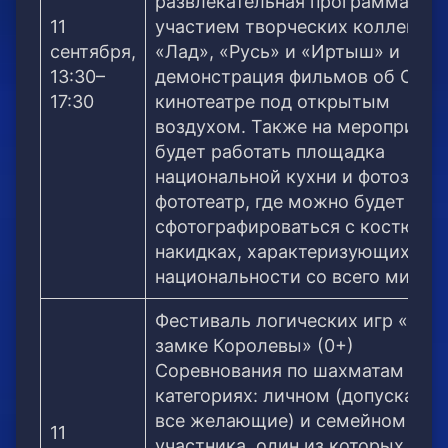
развлекательная программа с
11
участием творческих коллектив
сентября,
«Лад», «Русь» и «Иртыш» и
13:30–
демонстрация фильмов об Омск
17:30
кинотеатре под открытым
воздухом. Также на мероприяти
будет работать площадка
национальной кухни и фотозона 
фототеатр, где можно будет
сфотографироваться с костюмах
накидках, характеризующих
национальности со всего мира.
Фестиваль логических игр «В
замке Королевы» (0+)
Cоревнования по шахматам в дв
категориях: личном (допускаютс
все желающие) и семейном (дв
11
участника, один из которых –