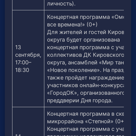
личность).
Концертная программа «Омск н
все времена!» (0+)
Для жителей и гостей Кировско
округа будет организована
13
концертная программа с участи
сентября,
коллективов ДК Кировского
17:00–
округа, ансамблей «Мир танца» 
18:30
«Новое поколение». На праздни
также пройдет награждение 26
участников онлайн-конкурса
«ГородОК», организованного в
преддверии Дня города.
Концертная программа в сквере
микрорайона «Степной» (0+)
Концертная программа с участи