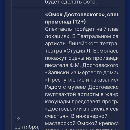
будет сделать фото.
«Омск Достоевского», спектак
променад (12+)
Спектакль пройдет на 7 главных
локациях. В Театральном саду
артисты Лицейского театра и
театра «Студия Л. Ермолаевой»
покажут сцены из произведений
писателя Ф.М. Достоевского –
«Записки из мертвого дома»,
«Преступление и наказание» и д
Рядом с музеем Достоевского и
гауптвахтой артисты в жанре
клоунады представят программ
«Достоевский в поисках семейн
счастья». В инженерной
12
мастерской Омской крепости
сентября,