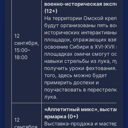
военно-историческая экспозиц
(12+)
На территории Омской крепост
будут организованы пять военно
исторических интерактивных
12
площадок, отражающих взятие 
сентября,
освоение Сибири в XVI-XVII вв. 
15:00–
площадках омичи смогут освои
18:00
навыки стрельбы из лука, пушки
получить уроки фехтования. Кр
того, здесь можно будет
примерить доспехи и
поучаствовать в перестрелках и
лука.
«Аппетитный микс», выставка-
ярмарка (0+)
12
Выставка-продажа и мастер-
сентября,