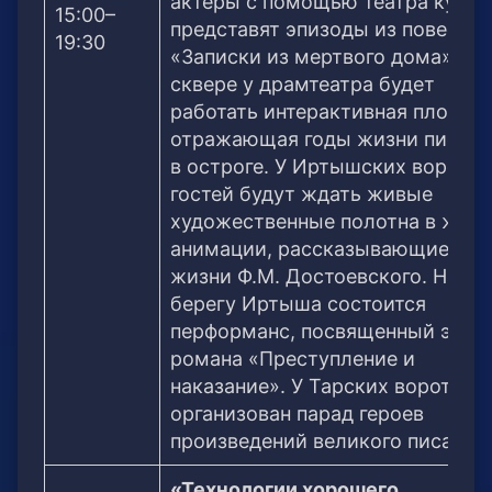
актеры с помощью театра кукол
15:00–
представят эпизоды из повести
19:30
«Записки из мертвого дома». В
сквере у драмтеатра будет
работать интерактивная площад
отражающая годы жизни писате
в остроге. У Иртышских ворот
гостей будут ждать живые
художественные полотна в жанр
анимации, рассказывающие о
жизни Ф.М. Достоевского. На
берегу Иртыша состоится
перформанс, посвященный эпил
романа «Преступление и
наказание». У Тарских ворот бу
организован парад героев
произведений великого писателя
«Технологии хорошего