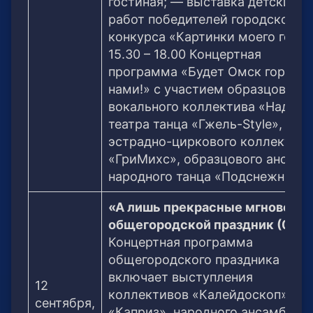
гостиная; — выставка детских
работ победителей городского
конкурса «Картинки моего город
15.30 – 18.00 Концертная
программа «Будет Омск гордит
нами!» с участием образцового
вокального коллектива «Надежд
театра танца «Гжель-Style»,
эстрадно-циркового коллектива
«ГриМихс», образцового ансамб
народного танца «Подснежник».
«А лишь прекрасные мгновения
общегородской праздник (0+)
Концертная программа
общегородского праздника
включает выступления
12
коллективов «Калейдоскоп»,
сентября,
«Каприз», народного ансамбля