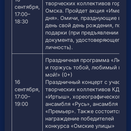
творческих коллективов города
сентября,
Омска. Пройдет акция «Именин
17:00–
дня». Омичи, празднующие в это
18:30
день свой день рождения, получ
подарки (при предъявлении
документа, удостоверяющего
личность).
Праздничная программа «Любу
и горжусь тобой, любимый горо
мой!» (0+)
16
Праздничный концерт с участие
сентября,
творческих коллективов КДЦ
17:00–
«Иртыш», хореографического
19:00
ансамбля «Русь», ансамбля
«Премьер». Также состоится
награждение победителей
конкурса «Омские улицы»