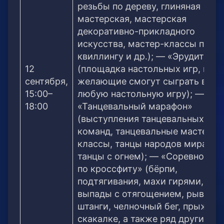
резьбы по дереву, глиняная
мастерская, мастерская
декоративно-прикладного
искусства, мастер-классы по
квиллингу и др.); — «Эрудит»
12
(площадка настольных игр, все
сентября,
желающие смогут сыграть в
15:00–
любую настольную игру); —
18:00
«Танцевальный марафон»
(выступления танцевальных
команд, танцевальные мастер-
классы, танцы народов мира,
танцы с огнем); — «Соревнован
по кроссфиту» (бёрпи,
подтягивания, махи гирями,
выпады с отягощением, рывок
штанги, челночный бег, прыжки 
скакалке, а также ряд других