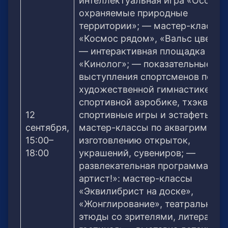
интеллектуальная игра «Особо
охраняемые природные
территории»; — мастер-классы
«Космос рядом», «Вальс цветов
— интерактивная площадка клу
«Кинолог»; — показательные
выступления спортсменов по
художественной гимнастике,
спортивной аэробике, тхэквондо
12
спортивные игры и эстафеты; —
сентября,
мастер-классы по аквагриму,
15:00–
изготовлению открыток,
18:00
украшений, сувениров; —
развлекательная программа «Я
артист!»: мастер-классы
«Эквилибрист на доске»,
«Жонглирование», театральные
этюды со зрителями, литератур