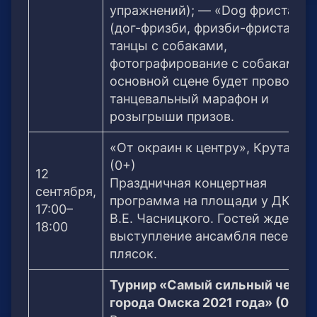
упражнений); — «Dog фристайл»
(дог-фризби, фризби-фристайл,
танцы с собаками,
фотографирование с собаками).
основной сцене будет проводит
танцевальный марафон и
розыгрыши призов.
«От окраин к центру», Крутая го
(0+)
12
Праздничная концертная
сентября,
программа на площади у ДК им
17:00–
В.Е. Часницкого. Гостей ждет
18:00
выступление ансамбля песен и
плясок.
Турнир «Самый сильный челов
города Омска 2021 года» (0+)