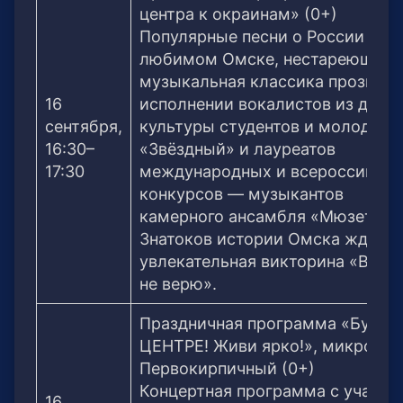
центра к окраинам» (0+)
Популярные песни о России и
любимом Омске, нестареющая
музыкальная классика прозвуча
16
исполнении вокалистов из двор
сентября,
культуры студентов и молодёжи
16:30–
«Звёздный» и лауреатов
17:30
международных и всероссийски
конкурсов — музыкантов
камерного ансамбля «Мюзет».
Знатоков истории Омска ждёт
увлекательная викторина «Верю
не верю».
Праздничная программа «Будь в
ЦЕНТРЕ! Живи ярко!», микрорай
Первокирпичный (0+)
Концертная программа с участи
16