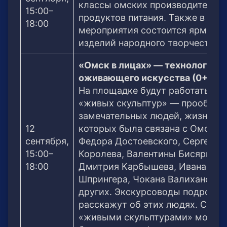
классы омских производителей
15:00–
продуктов питания. Также в рам
18:00
мероприятия состоится ярмарк
изделий народного творчества.
«Омск в лицах» — технологии
оживающего искусства (0+)
На площадке будут работать 12
«живых скульптур» — прообраз
замечательных людей, жизнь
12
которых была связана с Омском
сентября,
Федора Достоевского, Сергея
15:00–
Королева, Валентины Бисяриной
18:00
Дмитрия Карбышева, Ивана
Шпрингера, Чокана Валиханова 
других. Экскурсоводы подробно
расскажут об этих людях. С
«живыми скульптурами» можно