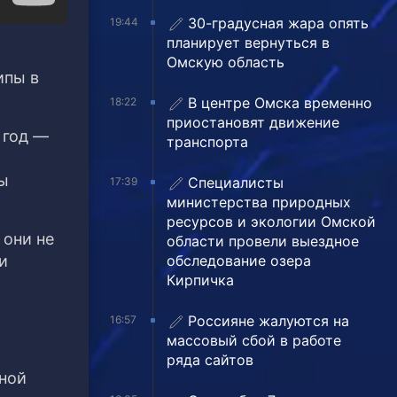
30-градусная жара опять
19:44
планирует вернуться в
Омскую область
ипы в
В центре Омска временно
18:22
приостановят движение
 год —
транспорта
ды
Специалисты
17:39
министерства природных
ресурсов и экологии Омской
 они не
области провели выездное
обследование озера
и
Кирпичка
Россияне жалуются на
16:57
массовый сбой в работе
ряда сайтов
ной