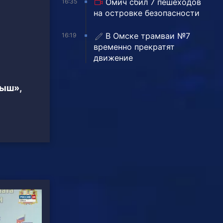
Омич сбил 7 пешеходов
16:35
на островке безопасности
В Омске трамваи №7
16:19
временно прекратят
движение
тыш»,