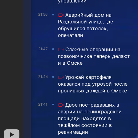
управлении
Аварийный дом на
21:56
Раздольной улице, где
обрушился потолок,
опечатали
Сложные операции на
21:47
позвоночнике теперь делают
и в Омске
Урожай картофеля
21:44
оказался под угрозой после
проливных дождей в Омске
Двое пострадавших в
21:41
аварии на Ленинградской
площади находятся в
тяжёлом состоянии в
реанимации