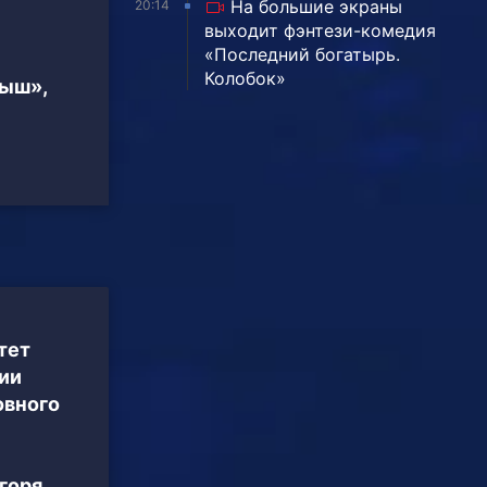
На большие экраны
20:14
выходит фэнтези-комедия
«Последний богатырь.
Колобок»
тыш»,
тет
ии
овного
горя