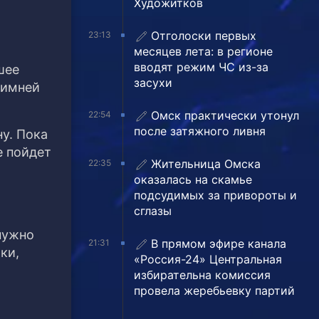
Художитков
Отголоски первых
23:13
месяцев лета: в регионе
вводят режим ЧС из-за
шее
засухи
зимней
Омск практически утонул
22:54
после затяжного ливня
у. Пока
е пойдет
Жительница Омска
22:35
оказалась на скамье
подсудимых за привороты и
сглазы
нужно
В прямом эфире канала
21:31
ки,
«Россия-24» Центральная
избирательна комиссия
провела жеребьевку партий