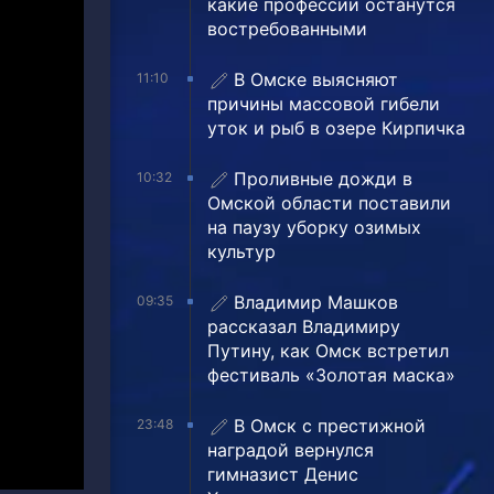
какие профессии останутся
востребованными
В Омске выясняют
11:10
причины массовой гибели
уток и рыб в озере Кирпичка
Проливные дожди в
10:32
Омской области поставили
на паузу уборку озимых
культур
Владимир Машков
09:35
рассказал Владимиру
Путину, как Омск встретил
фестиваль «Золотая маска»
В Омск с престижной
23:48
наградой вернулся
гимназист Денис