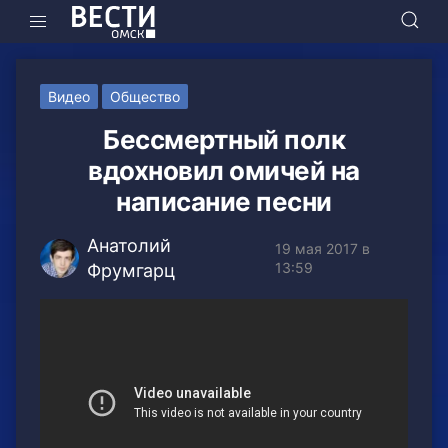
Видео
Общество
Бессмертный полк
вдохновил омичей на
написание песни
Анатолий
19 мая 2017 в
13:59
Фрумгарц