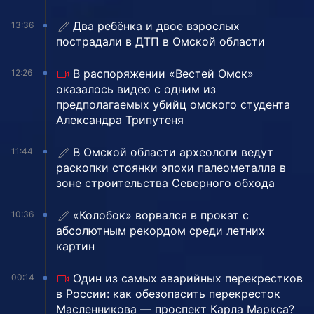
Два ребёнка и двое взрослых
13:36
пострадали в ДТП в Омской области
В распоряжении «Вестей Омск»
12:26
оказалось видео с одним из
предполагаемых убийц омского студента
Александра Трипутеня
В Омской области археологи ведут
11:44
раскопки стоянки эпохи палеометалла в
зоне строительства Северного обхода
«Колобок» ворвался в прокат с
10:36
абсолютным рекордом среди летних
картин
Один из самых аварийных перекрестков
00:14
в России: как обезопасить перекресток
Масленникова — проспект Карла Маркса?