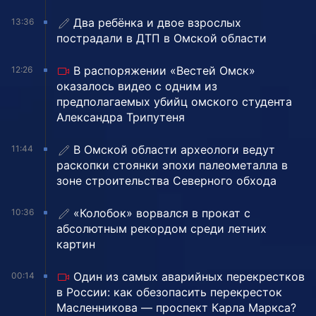
Два ребёнка и двое взрослых
13:36
пострадали в ДТП в Омской области
В распоряжении «Вестей Омск»
12:26
оказалось видео с одним из
предполагаемых убийц омского студента
Александра Трипутеня
В Омской области археологи ведут
11:44
раскопки стоянки эпохи палеометалла в
зоне строительства Северного обхода
«Колобок» ворвался в прокат с
10:36
абсолютным рекордом среди летних
картин
Один из самых аварийных перекрестков
00:14
в России: как обезопасить перекресток
Масленникова — проспект Карла Маркса?