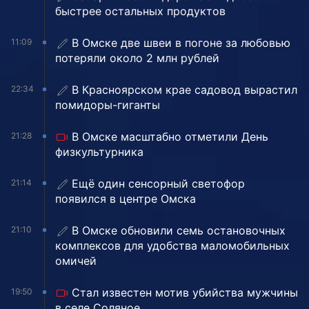
быстрее остальных продуктов
В Омске две швеи в погоне за любовью
11:09
потеряли около 2 млн рублей
В Красноярском крае садовод вырастил
22:34
помидоры-гиганты
В Омске масштабно отметили День
21:28
физкультурника
Ещё один сенсорный светофор
21:14
появился в центре Омска
В Омске обновили семь остановочных
21:10
комплексов для удобства маломобильных
омичей
Стал известен мотив убийства мужчины
19:50
в селе Соляное